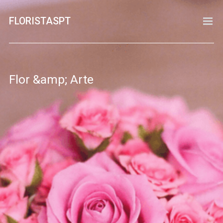
FLORISTASPT
PESQUISA
ADICIONAR FLORISTA
CONTACTO
Flor &amp; Arte