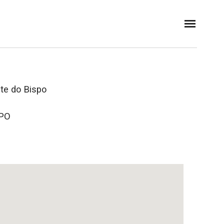
PESQUISA
ADICIONAR FLORISTA
CONTACTO
nte do Bispo
SPO