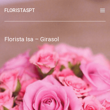
FLORISTASPT
PESQUISA
ADICIONAR FLORISTA
CONTACTO
Florista Isa – Girasol