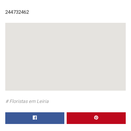
244732462
Floristas em Leiria