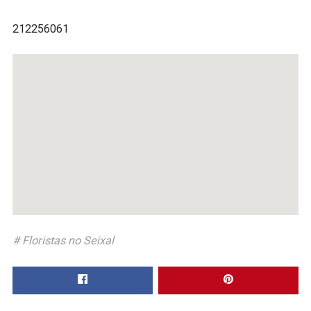
212256061
Floristas no Seixal